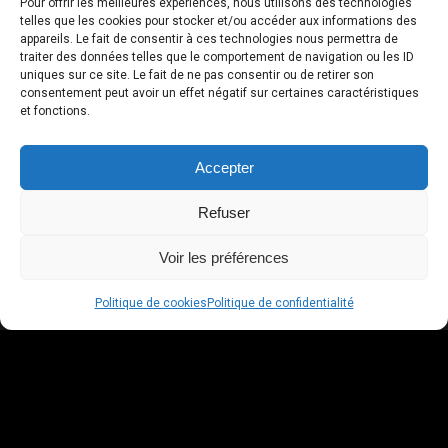
GEORGE FONG
Pour offrir les meilleures expériences, nous utilisons des technologies
telles que les cookies pour stocker et/ou accéder aux informations des
Project Manager
appareils. Le fait de consentir à ces technologies nous permettra de
traiter des données telles que le comportement de navigation ou les ID
uniques sur ce site. Le fait de ne pas consentir ou de retirer son
consentement peut avoir un effet négatif sur certaines caractéristiques
et fonctions.
Accepter
Refuser
Voir les préférences
Politique de cookies
Politique de confidentialité
THE CORE
COMPANY
VALUES